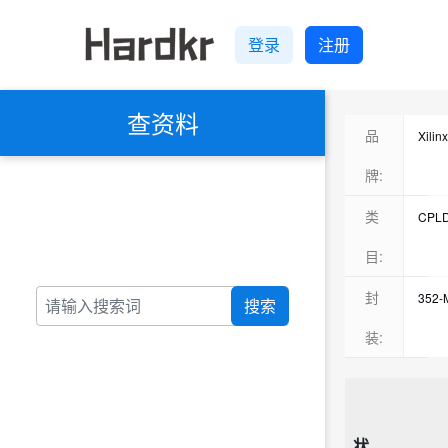
登录
注册
查资料
品
Xili
牌:
类
CPL
目:
封
352
搜索
352
装:
状